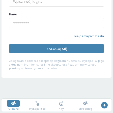
Hasło
nie pamiętam hasła
ZALOGUJ SIĘ
Zalogowanie oznacza akceptację
Regulaminu serwisu
Wykop.pl w jego
aktualnym brzmieniu. Jeśli nie akceptujesz Regulaminu w całości,
prosimy o niekorzystanie z serwisu.
Główna
Wykopalisko
Hity
Mikroblog