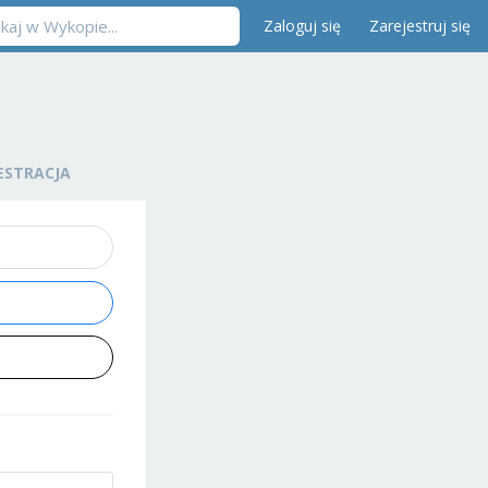
Zaloguj się
Zarejestruj się
ESTRACJA