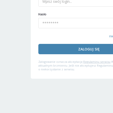
Hasło
ni
ZALOGUJ SIĘ
Zalogowanie oznacza akceptację
Regulaminu serwisu
W
aktualnym brzmieniu. Jeśli nie akceptujesz Regulaminu
o niekorzystanie z serwisu.