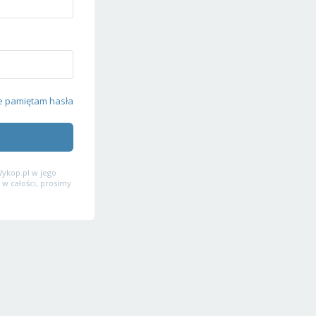
e pamiętam hasła
ykop.pl w jego
 w całości, prosimy