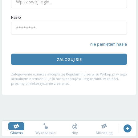
Hasło
nie pamiętam hasła
ZALOGUJ SIĘ
Zalogowanie oznacza akceptację
Regulaminu serwisu
Wykop.pl w jego
aktualnym brzmieniu. Jeśli nie akceptujesz Regulaminu w całości,
prosimy o niekorzystanie z serwisu.
Główna
Wykopalisko
Hity
Mikroblog