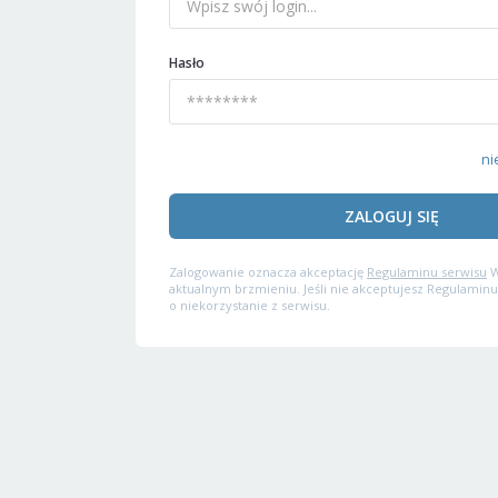
Hasło
ni
ZALOGUJ SIĘ
Zalogowanie oznacza akceptację
Regulaminu serwisu
W
aktualnym brzmieniu. Jeśli nie akceptujesz Regulaminu
o niekorzystanie z serwisu.