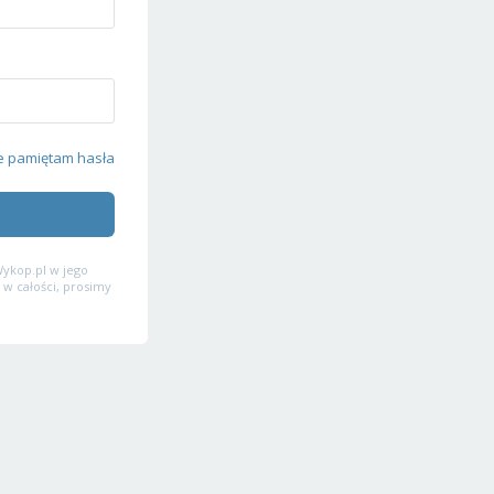
e pamiętam hasła
ykop.pl w jego
 w całości, prosimy