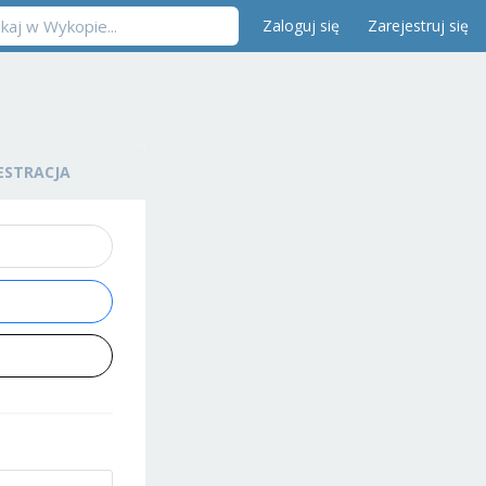
Zaloguj się
Zarejestruj się
ESTRACJA