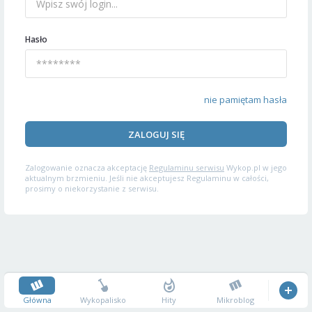
Hasło
nie pamiętam hasła
ZALOGUJ SIĘ
Zalogowanie oznacza akceptację
Regulaminu serwisu
Wykop.pl w jego
aktualnym brzmieniu. Jeśli nie akceptujesz Regulaminu w całości,
prosimy o niekorzystanie z serwisu.
Główna
Wykopalisko
Hity
Mikroblog