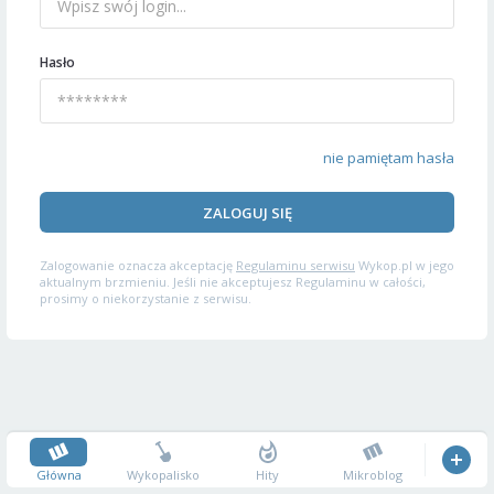
Hasło
nie pamiętam hasła
ZALOGUJ SIĘ
Zalogowanie oznacza akceptację
Regulaminu serwisu
Wykop.pl w jego
aktualnym brzmieniu. Jeśli nie akceptujesz Regulaminu w całości,
prosimy o niekorzystanie z serwisu.
Główna
Wykopalisko
Hity
Mikroblog