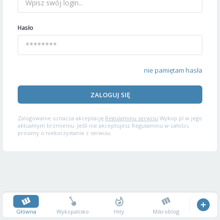
Hasło
nie pamiętam hasła
ZALOGUJ SIĘ
Zalogowanie oznacza akceptację
Regulaminu serwisu
Wykop.pl w jego
aktualnym brzmieniu. Jeśli nie akceptujesz Regulaminu w całości,
prosimy o niekorzystanie z serwisu.
Główna
Wykopalisko
Hity
Mikroblog