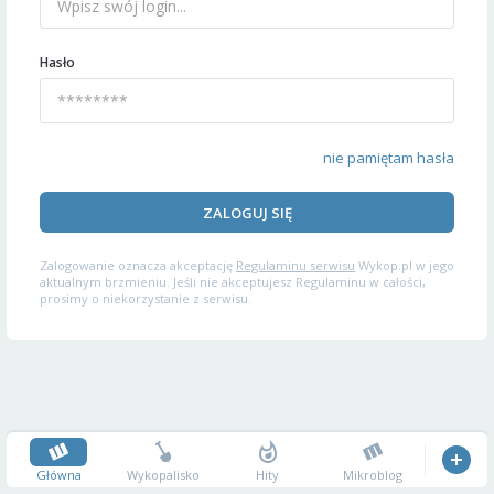
Hasło
nie pamiętam hasła
ZALOGUJ SIĘ
Zalogowanie oznacza akceptację
Regulaminu serwisu
Wykop.pl w jego
aktualnym brzmieniu. Jeśli nie akceptujesz Regulaminu w całości,
prosimy o niekorzystanie z serwisu.
Główna
Wykopalisko
Hity
Mikroblog