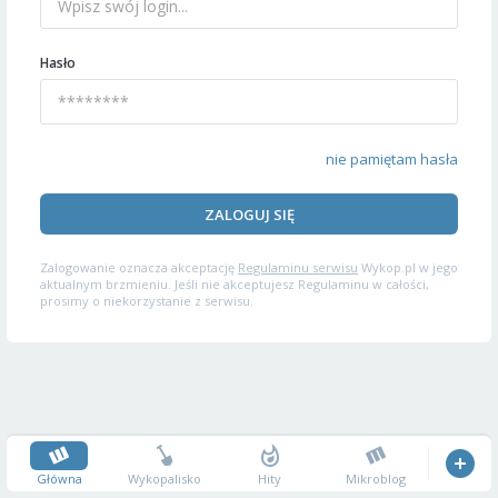
Hasło
nie pamiętam hasła
ZALOGUJ SIĘ
Zalogowanie oznacza akceptację
Regulaminu serwisu
Wykop.pl w jego
aktualnym brzmieniu. Jeśli nie akceptujesz Regulaminu w całości,
prosimy o niekorzystanie z serwisu.
Główna
Wykopalisko
Hity
Mikroblog