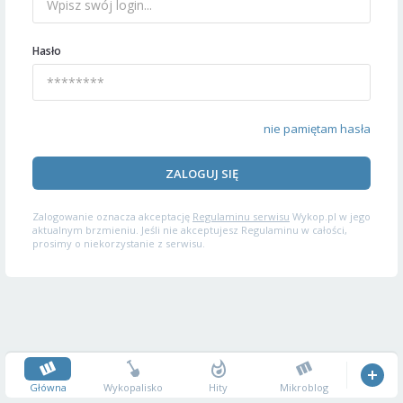
Hasło
nie pamiętam hasła
ZALOGUJ SIĘ
Zalogowanie oznacza akceptację
Regulaminu serwisu
Wykop.pl w jego
aktualnym brzmieniu. Jeśli nie akceptujesz Regulaminu w całości,
prosimy o niekorzystanie z serwisu.
Główna
Wykopalisko
Hity
Mikroblog