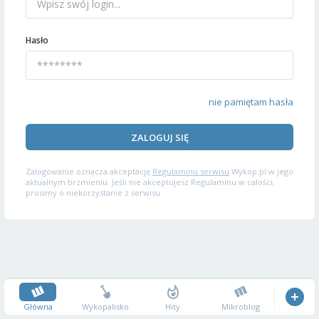
Hasło
nie pamiętam hasła
ZALOGUJ SIĘ
Zalogowanie oznacza akceptację
Regulaminu serwisu
Wykop.pl w jego
aktualnym brzmieniu. Jeśli nie akceptujesz Regulaminu w całości,
prosimy o niekorzystanie z serwisu.
Główna
Wykopalisko
Hity
Mikroblog