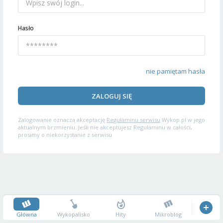
Hasło
nie pamiętam hasła
ZALOGUJ SIĘ
Zalogowanie oznacza akceptację
Regulaminu serwisu
Wykop.pl w jego
aktualnym brzmieniu. Jeśli nie akceptujesz Regulaminu w całości,
prosimy o niekorzystanie z serwisu.
Główna
Wykopalisko
Hity
Mikroblog