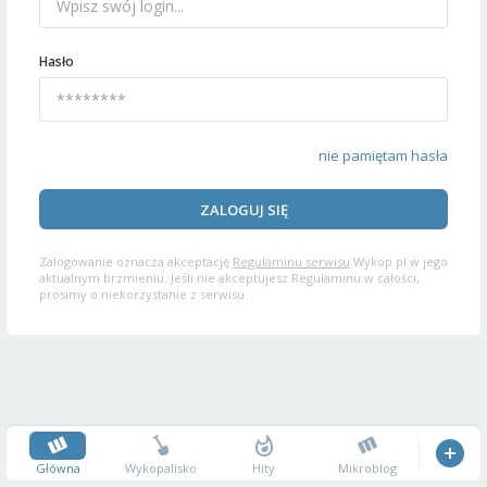
Hasło
nie pamiętam hasła
ZALOGUJ SIĘ
Zalogowanie oznacza akceptację
Regulaminu serwisu
Wykop.pl w jego
aktualnym brzmieniu. Jeśli nie akceptujesz Regulaminu w całości,
prosimy o niekorzystanie z serwisu.
Główna
Wykopalisko
Hity
Mikroblog