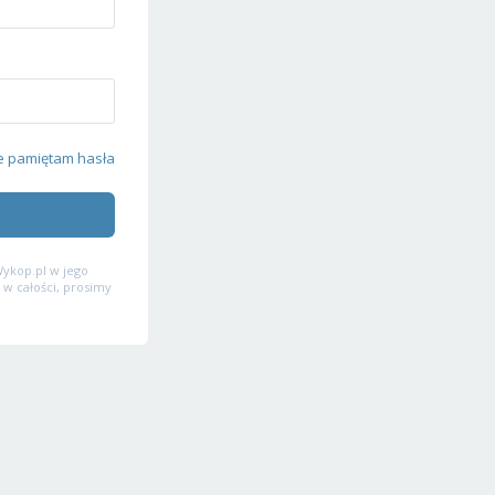
e pamiętam hasła
ykop.pl w jego
 w całości, prosimy