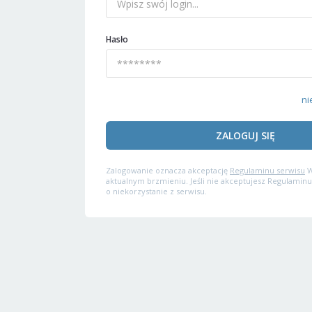
Hasło
ni
ZALOGUJ SIĘ
Zalogowanie oznacza akceptację
Regulaminu serwisu
W
aktualnym brzmieniu. Jeśli nie akceptujesz Regulaminu
o niekorzystanie z serwisu.