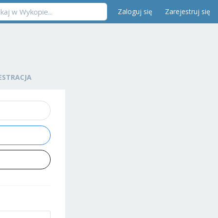
Zaloguj się
Zarejestruj się
ESTRACJA