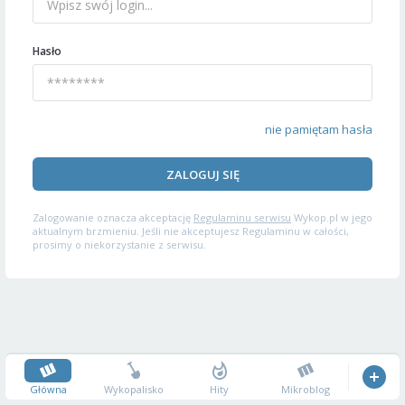
Hasło
nie pamiętam hasła
ZALOGUJ SIĘ
Zalogowanie oznacza akceptację
Regulaminu serwisu
Wykop.pl w jego
aktualnym brzmieniu. Jeśli nie akceptujesz Regulaminu w całości,
prosimy o niekorzystanie z serwisu.
Główna
Wykopalisko
Hity
Mikroblog