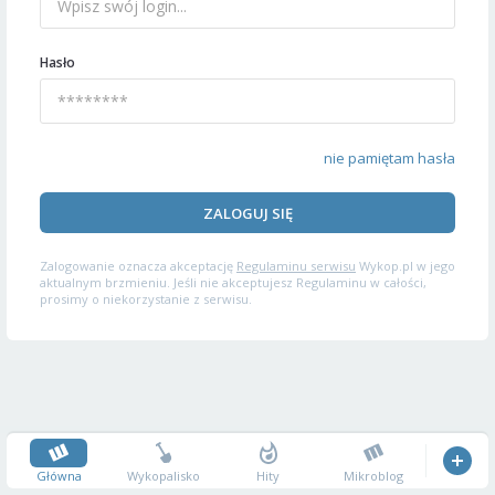
Hasło
nie pamiętam hasła
ZALOGUJ SIĘ
Zalogowanie oznacza akceptację
Regulaminu serwisu
Wykop.pl w jego
aktualnym brzmieniu. Jeśli nie akceptujesz Regulaminu w całości,
prosimy o niekorzystanie z serwisu.
Główna
Wykopalisko
Hity
Mikroblog