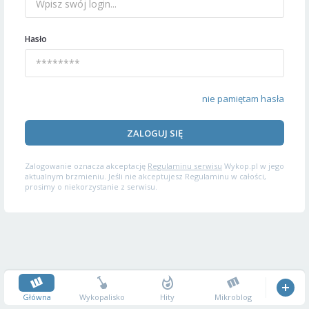
Hasło
nie pamiętam hasła
ZALOGUJ SIĘ
Zalogowanie oznacza akceptację
Regulaminu serwisu
Wykop.pl w jego
aktualnym brzmieniu. Jeśli nie akceptujesz Regulaminu w całości,
prosimy o niekorzystanie z serwisu.
Główna
Wykopalisko
Hity
Mikroblog