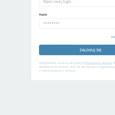
Hasło
ni
ZALOGUJ SIĘ
Zalogowanie oznacza akceptację
Regulaminu serwisu
W
aktualnym brzmieniu. Jeśli nie akceptujesz Regulaminu
o niekorzystanie z serwisu.