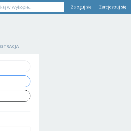
Zaloguj się
Zarejestruj się
ESTRACJA