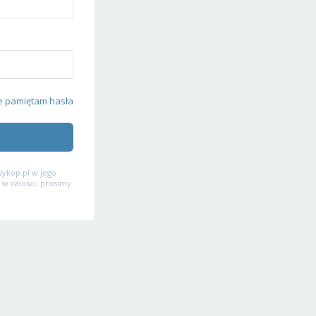
e pamiętam hasła
ykop.pl w jego
 w całości, prosimy