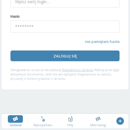
Hasło
nie pamiętam hasła
ZALOGUJ SIĘ
Zalogowanie oznacza akceptację
Regulaminu serwisu
Wykop.pl w jego
aktualnym brzmieniu. Jeśli nie akceptujesz Regulaminu w całości,
prosimy o niekorzystanie z serwisu.
Główna
Wykopalisko
Hity
Mikroblog