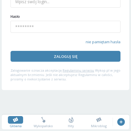
Hasło
nie pamiętam hasła
ZALOGUJ SIĘ
Zalogowanie oznacza akceptację
Regulaminu serwisu
Wykop.pl w jego
aktualnym brzmieniu. Jeśli nie akceptujesz Regulaminu w całości,
prosimy o niekorzystanie z serwisu.
Główna
Wykopalisko
Hity
Mikroblog