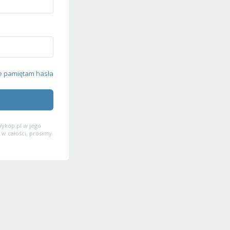
e pamiętam hasła
ykop.pl w jego
 w całości, prosimy