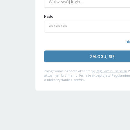
Hasło
ni
ZALOGUJ SIĘ
Zalogowanie oznacza akceptację
Regulaminu serwisu
W
aktualnym brzmieniu. Jeśli nie akceptujesz Regulaminu
o niekorzystanie z serwisu.