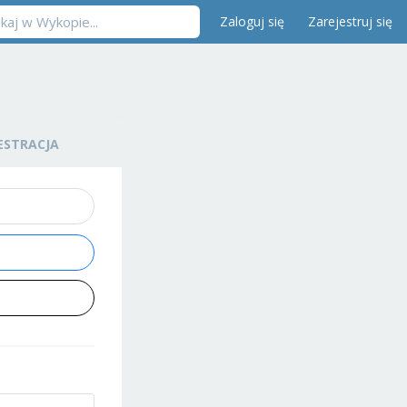
Zaloguj się
Zarejestruj się
ESTRACJA