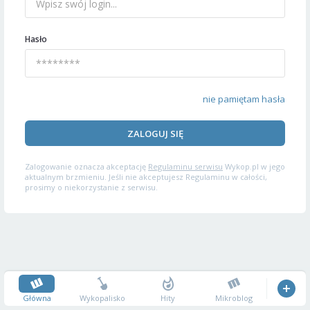
Hasło
nie pamiętam hasła
ZALOGUJ SIĘ
Zalogowanie oznacza akceptację
Regulaminu serwisu
Wykop.pl w jego
aktualnym brzmieniu. Jeśli nie akceptujesz Regulaminu w całości,
prosimy o niekorzystanie z serwisu.
Główna
Wykopalisko
Hity
Mikroblog