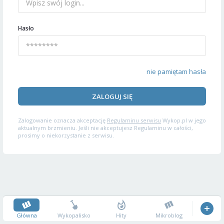
Hasło
nie pamiętam hasła
ZALOGUJ SIĘ
Zalogowanie oznacza akceptację
Regulaminu serwisu
Wykop.pl w jego
aktualnym brzmieniu. Jeśli nie akceptujesz Regulaminu w całości,
prosimy o niekorzystanie z serwisu.
Główna
Wykopalisko
Hity
Mikroblog