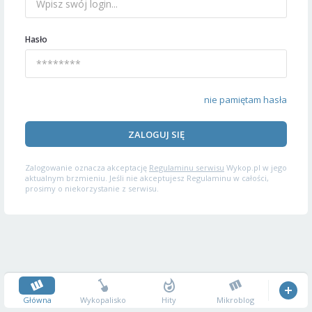
Hasło
nie pamiętam hasła
ZALOGUJ SIĘ
Zalogowanie oznacza akceptację
Regulaminu serwisu
Wykop.pl w jego
aktualnym brzmieniu. Jeśli nie akceptujesz Regulaminu w całości,
prosimy o niekorzystanie z serwisu.
Główna
Wykopalisko
Hity
Mikroblog