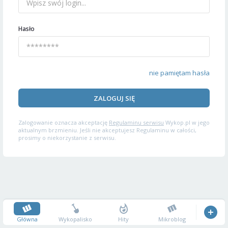
Hasło
nie pamiętam hasła
ZALOGUJ SIĘ
Zalogowanie oznacza akceptację
Regulaminu serwisu
Wykop.pl w jego
aktualnym brzmieniu. Jeśli nie akceptujesz Regulaminu w całości,
prosimy o niekorzystanie z serwisu.
Główna
Wykopalisko
Hity
Mikroblog