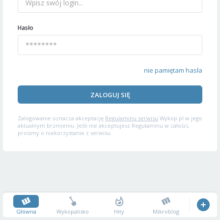
Hasło
nie pamiętam hasła
ZALOGUJ SIĘ
Zalogowanie oznacza akceptację
Regulaminu serwisu
Wykop.pl w jego
aktualnym brzmieniu. Jeśli nie akceptujesz Regulaminu w całości,
prosimy o niekorzystanie z serwisu.
Główna
Wykopalisko
Hity
Mikroblog