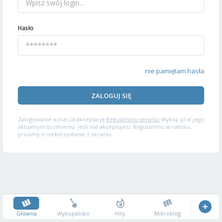
Hasło
nie pamiętam hasła
ZALOGUJ SIĘ
Zalogowanie oznacza akceptację
Regulaminu serwisu
Wykop.pl w jego
aktualnym brzmieniu. Jeśli nie akceptujesz Regulaminu w całości,
prosimy o niekorzystanie z serwisu.
Główna
Wykopalisko
Hity
Mikroblog