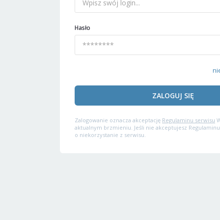
Hasło
ni
ZALOGUJ SIĘ
Zalogowanie oznacza akceptację
Regulaminu serwisu
W
aktualnym brzmieniu. Jeśli nie akceptujesz Regulaminu
o niekorzystanie z serwisu.