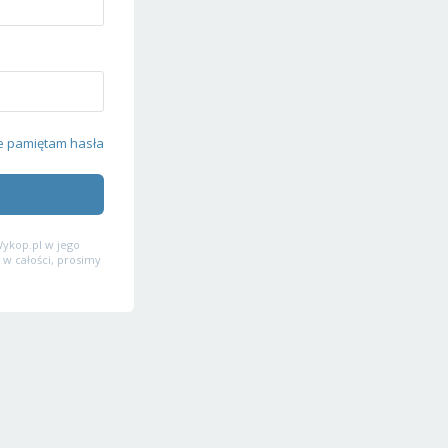
e pamiętam hasła
ykop.pl w jego
 w całości, prosimy