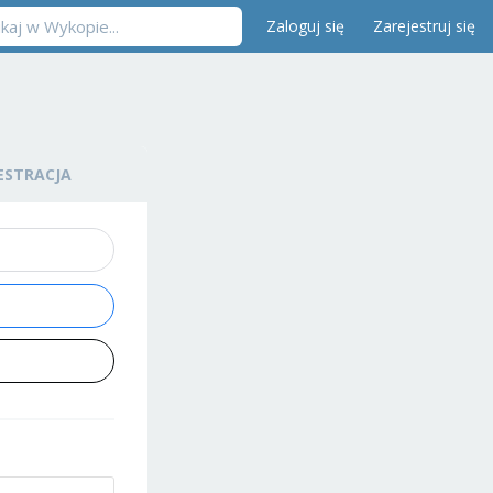
Zaloguj się
Zarejestruj się
ESTRACJA