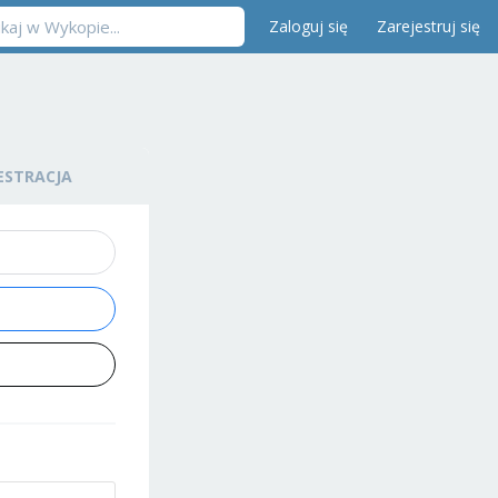
Zaloguj się
Zarejestruj się
ESTRACJA