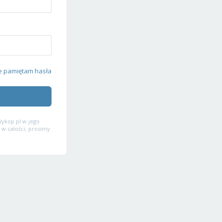
e pamiętam hasła
ykop.pl w jego
 w całości, prosimy