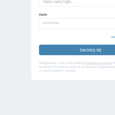
Hasło
ni
ZALOGUJ SIĘ
Zalogowanie oznacza akceptację
Regulaminu serwisu
W
aktualnym brzmieniu. Jeśli nie akceptujesz Regulaminu
o niekorzystanie z serwisu.