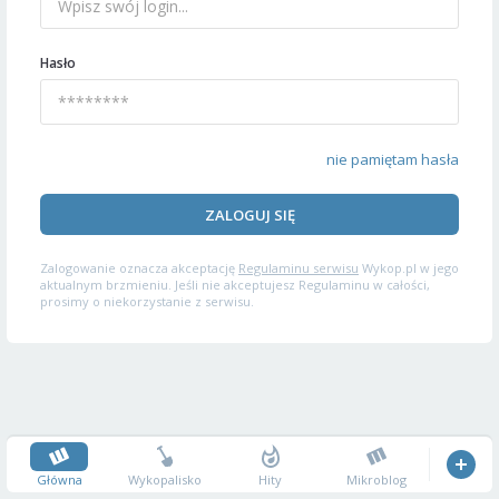
Hasło
nie pamiętam hasła
ZALOGUJ SIĘ
Zalogowanie oznacza akceptację
Regulaminu serwisu
Wykop.pl w jego
aktualnym brzmieniu. Jeśli nie akceptujesz Regulaminu w całości,
prosimy o niekorzystanie z serwisu.
Główna
Wykopalisko
Hity
Mikroblog