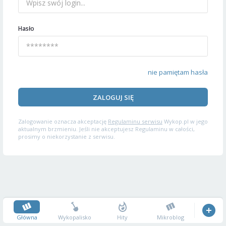
Hasło
nie pamiętam hasła
ZALOGUJ SIĘ
Zalogowanie oznacza akceptację
Regulaminu serwisu
Wykop.pl w jego
aktualnym brzmieniu. Jeśli nie akceptujesz Regulaminu w całości,
prosimy o niekorzystanie z serwisu.
Główna
Wykopalisko
Hity
Mikroblog