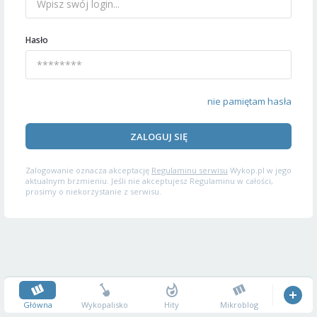
Hasło
nie pamiętam hasła
ZALOGUJ SIĘ
Zalogowanie oznacza akceptację
Regulaminu serwisu
Wykop.pl w jego
aktualnym brzmieniu. Jeśli nie akceptujesz Regulaminu w całości,
prosimy o niekorzystanie z serwisu.
Główna
Wykopalisko
Hity
Mikroblog