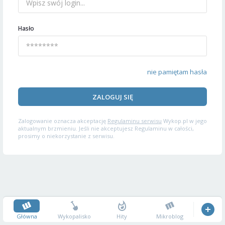
Hasło
nie pamiętam hasła
ZALOGUJ SIĘ
Zalogowanie oznacza akceptację
Regulaminu serwisu
Wykop.pl w jego
aktualnym brzmieniu. Jeśli nie akceptujesz Regulaminu w całości,
prosimy o niekorzystanie z serwisu.
Główna
Wykopalisko
Hity
Mikroblog