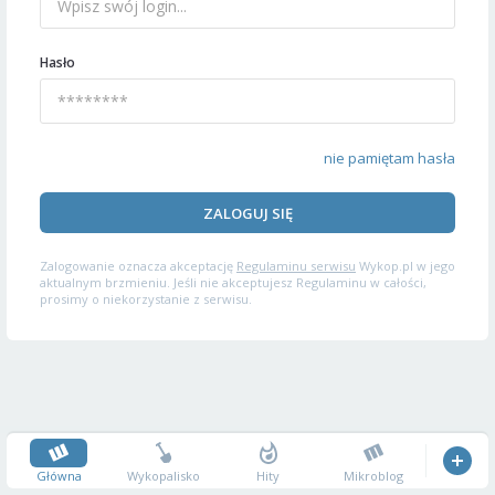
Hasło
nie pamiętam hasła
ZALOGUJ SIĘ
Zalogowanie oznacza akceptację
Regulaminu serwisu
Wykop.pl w jego
aktualnym brzmieniu. Jeśli nie akceptujesz Regulaminu w całości,
prosimy o niekorzystanie z serwisu.
Główna
Wykopalisko
Hity
Mikroblog