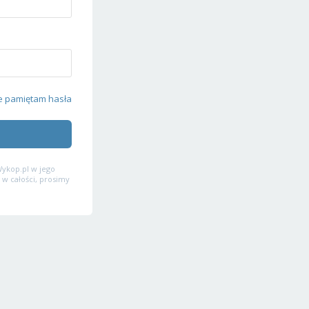
e pamiętam hasła
ykop.pl w jego
 w całości, prosimy