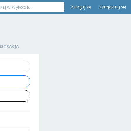
Zaloguj się
Zarejestruj się
ESTRACJA