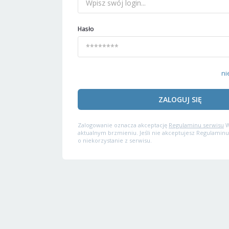
Hasło
ni
ZALOGUJ SIĘ
Zalogowanie oznacza akceptację
Regulaminu serwisu
W
aktualnym brzmieniu. Jeśli nie akceptujesz Regulaminu
o niekorzystanie z serwisu.