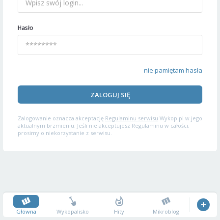
Hasło
nie pamiętam hasła
ZALOGUJ SIĘ
Zalogowanie oznacza akceptację
Regulaminu serwisu
Wykop.pl w jego
aktualnym brzmieniu. Jeśli nie akceptujesz Regulaminu w całości,
prosimy o niekorzystanie z serwisu.
Główna
Wykopalisko
Hity
Mikroblog