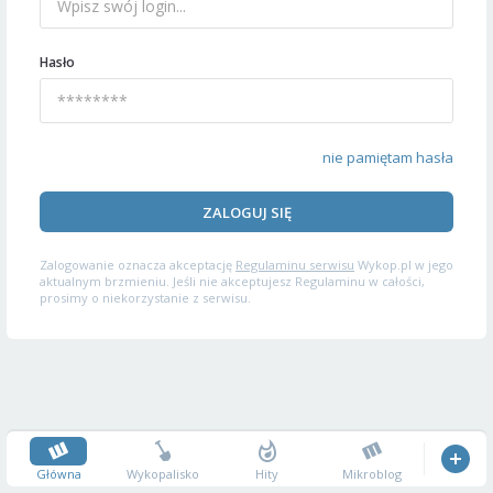
Hasło
nie pamiętam hasła
ZALOGUJ SIĘ
Zalogowanie oznacza akceptację
Regulaminu serwisu
Wykop.pl w jego
aktualnym brzmieniu. Jeśli nie akceptujesz Regulaminu w całości,
prosimy o niekorzystanie z serwisu.
Główna
Wykopalisko
Hity
Mikroblog