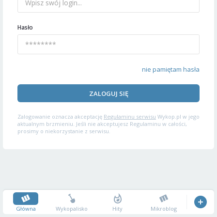
Hasło
nie pamiętam hasła
ZALOGUJ SIĘ
Zalogowanie oznacza akceptację
Regulaminu serwisu
Wykop.pl w jego
aktualnym brzmieniu. Jeśli nie akceptujesz Regulaminu w całości,
prosimy o niekorzystanie z serwisu.
Główna
Wykopalisko
Hity
Mikroblog