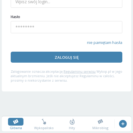
Hasło
nie pamiętam hasła
ZALOGUJ SIĘ
Zalogowanie oznacza akceptację
Regulaminu serwisu
Wykop.pl w jego
aktualnym brzmieniu. Jeśli nie akceptujesz Regulaminu w całości,
prosimy o niekorzystanie z serwisu.
Główna
Wykopalisko
Hity
Mikroblog