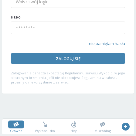
Hasło
nie pamiętam hasła
ZALOGUJ SIĘ
Zalogowanie oznacza akceptację
Regulaminu serwisu
Wykop.pl w jego
aktualnym brzmieniu. Jeśli nie akceptujesz Regulaminu w całości,
prosimy o niekorzystanie z serwisu.
Główna
Wykopalisko
Hity
Mikroblog