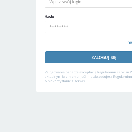
Hasło
ni
ZALOGUJ SIĘ
Zalogowanie oznacza akceptację
Regulaminu serwisu
W
aktualnym brzmieniu. Jeśli nie akceptujesz Regulaminu
o niekorzystanie z serwisu.