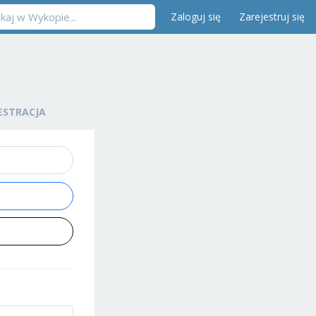
Zaloguj się
Zarejestruj się
ESTRACJA