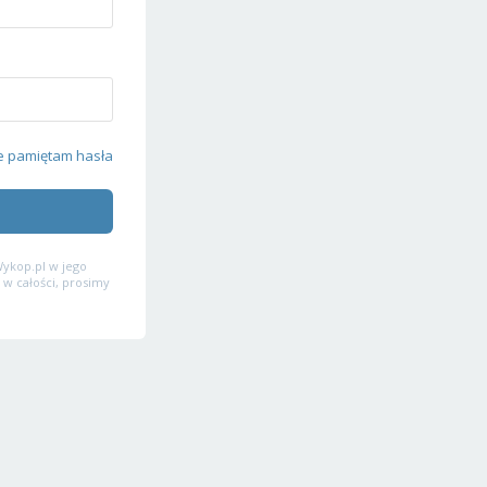
e pamiętam hasła
ykop.pl w jego
 w całości, prosimy