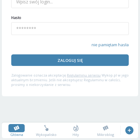
Hasło
nie pamiętam hasła
ZALOGUJ SIĘ
Zalogowanie oznacza akceptację
Regulaminu serwisu
Wykop.pl w jego
aktualnym brzmieniu. Jeśli nie akceptujesz Regulaminu w całości,
prosimy o niekorzystanie z serwisu.
Główna
Wykopalisko
Hity
Mikroblog