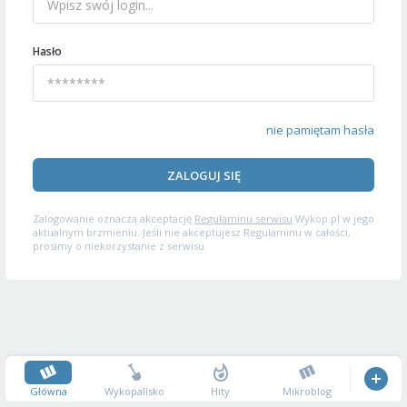
Hasło
nie pamiętam hasła
ZALOGUJ SIĘ
Zalogowanie oznacza akceptację
Regulaminu serwisu
Wykop.pl w jego
aktualnym brzmieniu. Jeśli nie akceptujesz Regulaminu w całości,
prosimy o niekorzystanie z serwisu.
Główna
Wykopalisko
Hity
Mikroblog