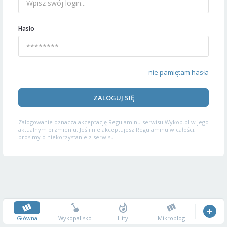
Hasło
nie pamiętam hasła
ZALOGUJ SIĘ
Zalogowanie oznacza akceptację
Regulaminu serwisu
Wykop.pl w jego
aktualnym brzmieniu. Jeśli nie akceptujesz Regulaminu w całości,
prosimy o niekorzystanie z serwisu.
Główna
Wykopalisko
Hity
Mikroblog