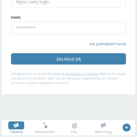
Hasło
nie pamiętam hasła
ZALOGUJ SIĘ
Zalogowanie oznacza akceptację
Regulaminu serwisu
Wykop.pl w jego
aktualnym brzmieniu. Jeśli nie akceptujesz Regulaminu w całości,
prosimy o niekorzystanie z serwisu.
Główna
Wykopalisko
Hity
Mikroblog