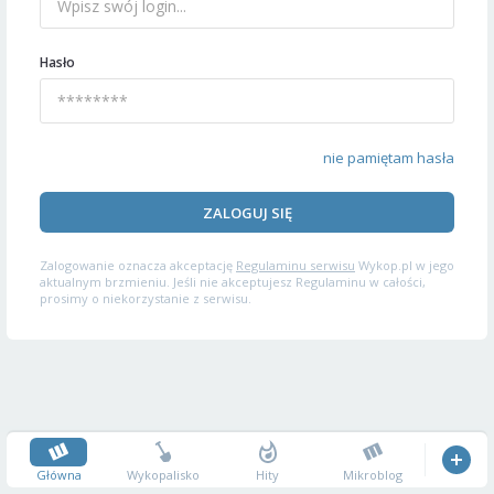
Hasło
nie pamiętam hasła
ZALOGUJ SIĘ
Zalogowanie oznacza akceptację
Regulaminu serwisu
Wykop.pl w jego
aktualnym brzmieniu. Jeśli nie akceptujesz Regulaminu w całości,
prosimy o niekorzystanie z serwisu.
Główna
Wykopalisko
Hity
Mikroblog