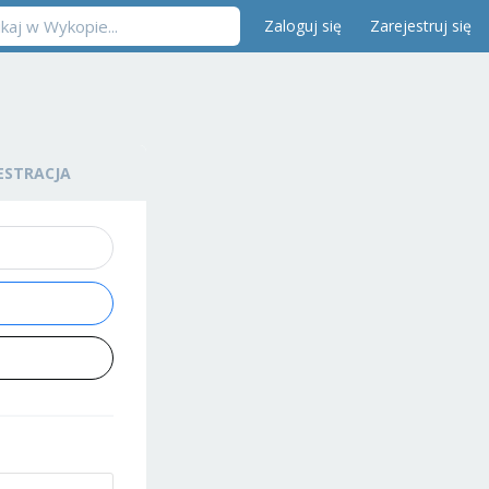
Zaloguj się
Zarejestruj się
ESTRACJA