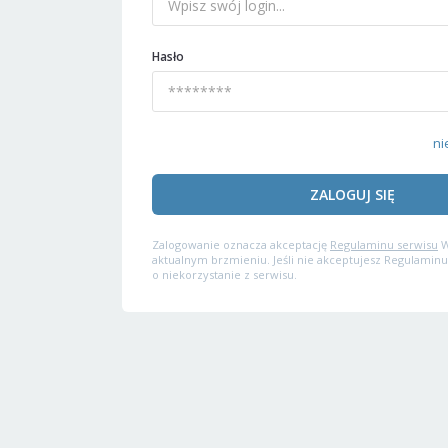
Hasło
ni
ZALOGUJ SIĘ
Zalogowanie oznacza akceptację
Regulaminu serwisu
W
aktualnym brzmieniu. Jeśli nie akceptujesz Regulaminu
o niekorzystanie z serwisu.