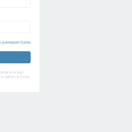
e pamiętam hasła
ykop.pl w jego
 w całości, prosimy