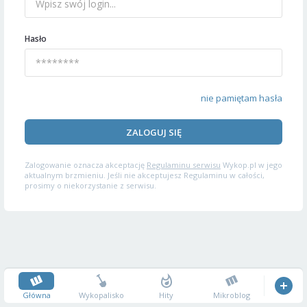
Hasło
nie pamiętam hasła
ZALOGUJ SIĘ
Zalogowanie oznacza akceptację
Regulaminu serwisu
Wykop.pl w jego
aktualnym brzmieniu. Jeśli nie akceptujesz Regulaminu w całości,
prosimy o niekorzystanie z serwisu.
Główna
Wykopalisko
Hity
Mikroblog