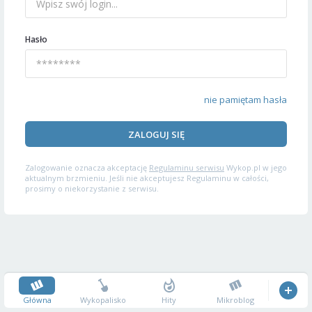
Hasło
nie pamiętam hasła
ZALOGUJ SIĘ
Zalogowanie oznacza akceptację
Regulaminu serwisu
Wykop.pl w jego
aktualnym brzmieniu. Jeśli nie akceptujesz Regulaminu w całości,
prosimy o niekorzystanie z serwisu.
Główna
Wykopalisko
Hity
Mikroblog