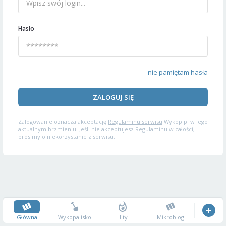
Hasło
nie pamiętam hasła
ZALOGUJ SIĘ
Zalogowanie oznacza akceptację
Regulaminu serwisu
Wykop.pl w jego
aktualnym brzmieniu. Jeśli nie akceptujesz Regulaminu w całości,
prosimy o niekorzystanie z serwisu.
Główna
Wykopalisko
Hity
Mikroblog